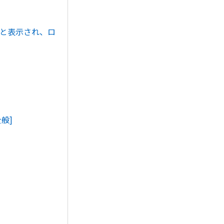
」と表示され、ロ
般]