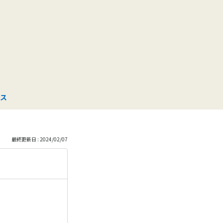
も
っ
と
見
ス
る
最終更新日 : 2024/02/07