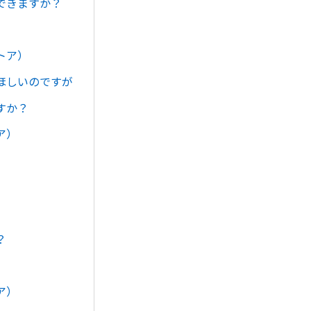
できますか？
トア）
ほしいのですが
すか？
ア）
。
？
ア）