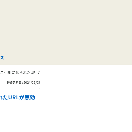
も
っ
と
見
ス
る
ご利用になられたURLが無効です。」というエラーが表示されます。
最終更新日 : 2024/02/05
たURLが無効