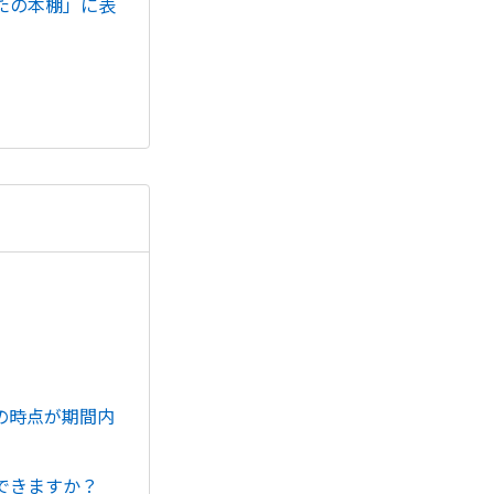
たの本棚」に表
。
の時点が期間内
できますか？