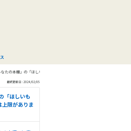
も
っ
と
見
ス
る
あなたの本棚」の「ほしいものリスト」または「買ったものリスト」に表示さ
最終更新日 : 2024/02/05
の「ほしいも
は上限がありま