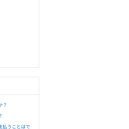
か？
？
支払うことはで