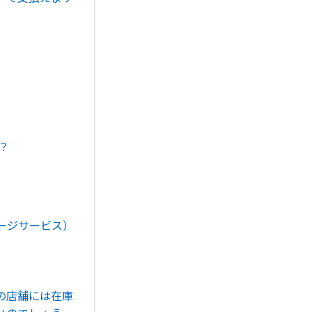
？
ージサービス）
。
の店舗には在庫