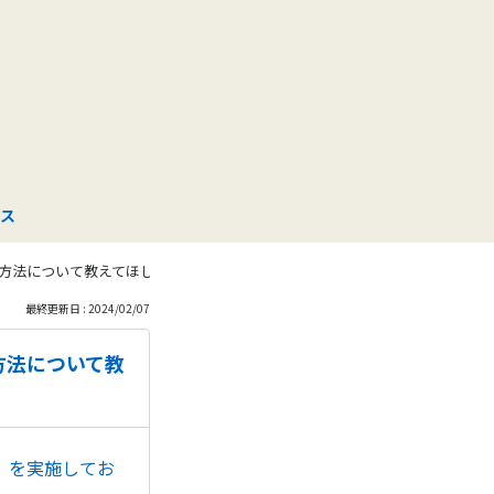
も
っ
と
見
ス
る
方法について教えてほしいのですが
最終更新日 : 2024/02/07
方法について教
）を実施してお