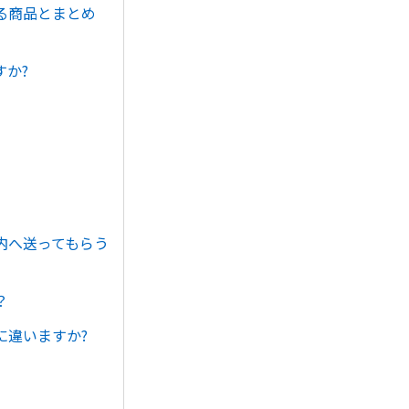
る商品とまとめ
か?
内へ送ってもらう
？
に違いますか?