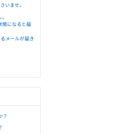
ださいませ。
ん。
状態になると届
するメールが届き
か？
？