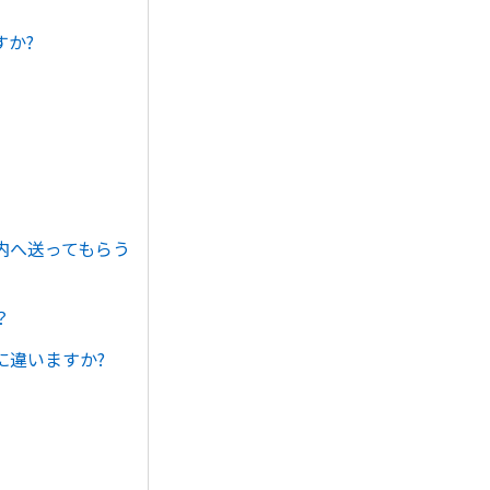
か?
内へ送ってもらう
？
に違いますか?