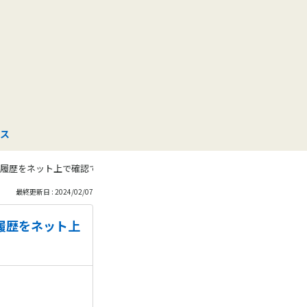
も
っ
と
見
ス
る
た履歴をネット上で確認できますか？
最終更新日 : 2024/02/07
履歴をネット上
。