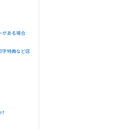
ーがある場合
印字特典など店
?