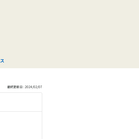
も
っ
と
見
ス
る
最終更新日 : 2024/02/07