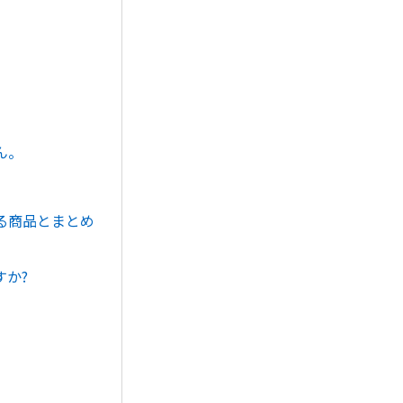
ん。
る商品とまとめ
か?